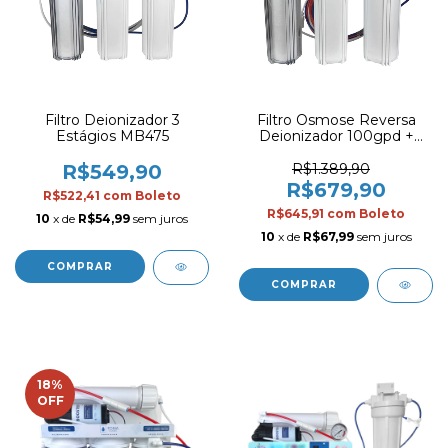
Filtro Deionizador 3
Filtro Osmose Reversa
Estágios MB475
Deionizador 100gpd +
TDS In Line - Sem Bomba
para Aquários Marinhos
R$549,90
R$1.389,90
R$679,90
R$522,41
com
Boleto
R$645,91
com
Boleto
10
x de
R$54,99
sem juros
10
x de
R$67,99
sem juros
COMPRAR
COMPRAR
18
%
OFF