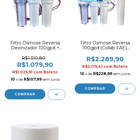
Filtro Osmose Reversa
Filtro Osmose Reversa
Deionizador 100gpd +
100gpd (Collab FAEL
Bomba para Aquários
REEF) + Completo +
Carcaça 20" polegadas
R$1.310,80
R$2.289,90
R$1.079,90
R$2.175,41
com
Boleto
R$1.025,91
com
Boleto
10
x de
R$228,99
sem juros
10
x de
R$107,99
sem juros
COMPRAR
COMPRAR