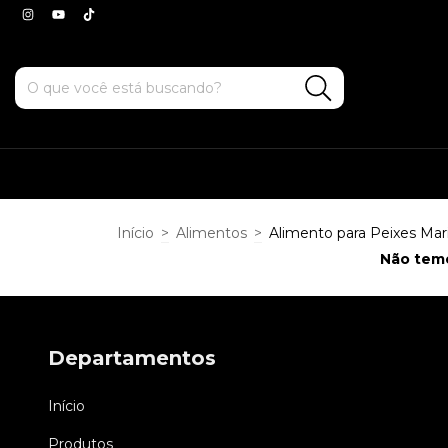
Início
>
Alimentos
>
Alimento para Peixes Mar
Não temo
Departamentos
Início
Produtos