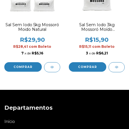
Sal Sem Iodo 5kg Mossoró
Sal Sem Iodo 3kg
Moido Natural
Mossoró Moído
Totalmente Integral
Natural
R$29,90
R$15,90
R$28,41
com
Boleto
R$15,11
com
Boleto
7
x de
R$5,16
3
x de
R$6,21
Departamentos
Início